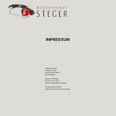
IMPRESSUM
Medienhaus Steger
Werbung+Design
Max-Peschel-Straße 40
86633 Neuburg
Inhaber: Armin Steger
Tel: 0 84 31 / 64 69 70
steger.armin@steger-werbung.de
USt-ID-Nr: DE251874090
Inhaltlich Verantwortlicher: Armin Steger